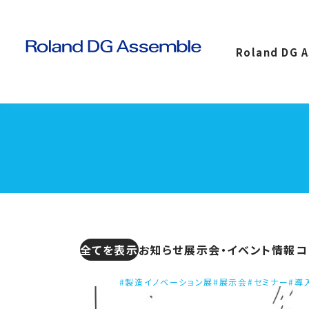
Roland DG 
全てを表示
お知らせ
展示会・イベント情報
コ
#製造イノベーション展
#展示会
#セミナー
#導