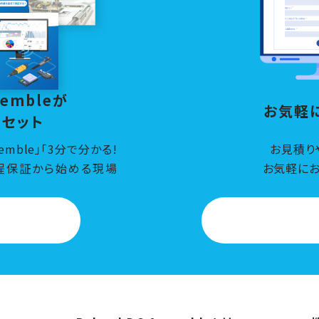
sembleが
お気軽
点セット
semble」「3分で分かる!
お見積り
」「自工程保証から始める現場
お気軽にお
ド
お問い合